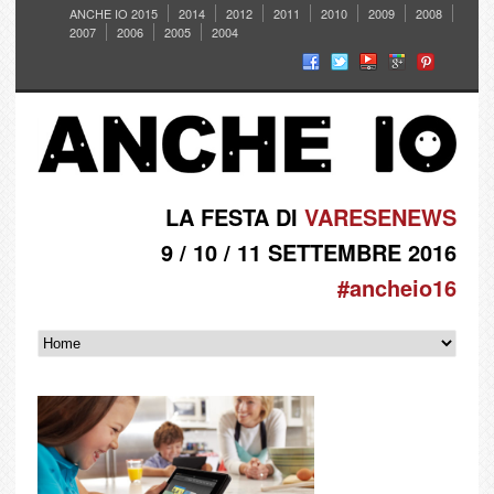
ANCHE IO 2015
2014
2012
2011
2010
2009
2008
2007
2006
2005
2004
LA FESTA DI
VARESENEWS
9 / 10 / 11 SETTEMBRE 2016
#ancheio16