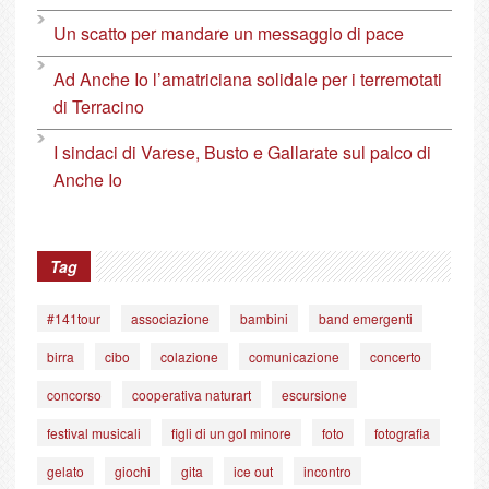
Un scatto per mandare un messaggio di pace
Ad Anche Io l’amatriciana solidale per i terremotati
di Terracino
I sindaci di Varese, Busto e Gallarate sul palco di
Anche Io
Tag
#141tour
associazione
bambini
band emergenti
birra
cibo
colazione
comunicazione
concerto
concorso
cooperativa naturart
escursione
festival musicali
figli di un gol minore
foto
fotografia
gelato
giochi
gita
ice out
incontro