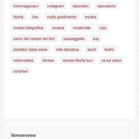
informagiovani
instagram
laboratori
laboratorio
liberty
live
malto gradimento
mostra
mostra fotografica
musica
mustonate
nuju
parco del campo dei fiori
passeggiata
pay
plankton dada wave
rete discobus
sport
teatro
vallanzaska
Varese
varese liberty tour
va sul palco
volontari
Varesenews